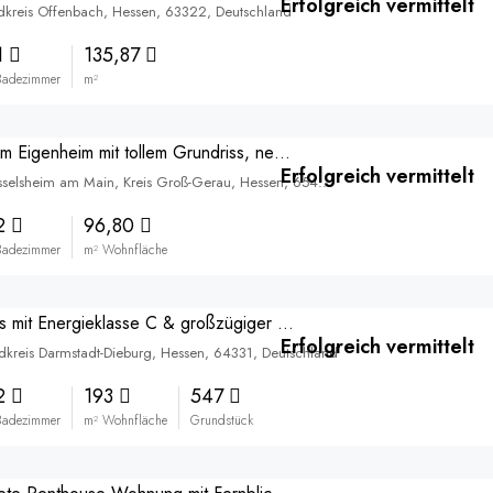
Erfolgreich vermittelt
dkreis Offenbach, Hessen, 63322, Deutschland
1
135,87
Badezimmer
m²
Der Traum vom Eigenheim mit tollem Grundriss, neuen Fenstern und neuer Heizung!
Erfolgreich vermittelt
Rüsselsheim, Rüsselsheim am Main, Kreis Groß-Gerau, Hessen, 65428, Deutschland
2
96,80
Badezimmer
m² Wohnfläche
2-Familienhaus mit Energieklasse C & großzügiger Wohnfläche mit Ausbaureserve
Erfolgreich vermittelt
ndkreis Darmstadt-Dieburg, Hessen, 64331, Deutschland
2
193
547
Badezimmer
m² Wohnfläche
Grundstück