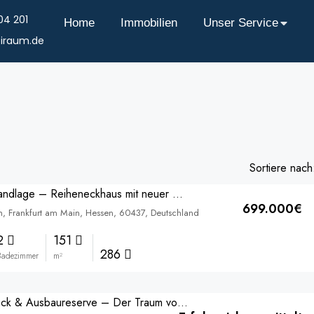
04 201
Home
Immobilien
Unser Service
iraum.de
Sortiere nach
Direkte Feldrandlage – Reiheneckhaus mit neuer Heizung & Parkettboden!
699.000€
, Frankfurt am Main, Hessen, 60437, Deutschland
2
151
286
Badezimmer
m²
XXL-Grundstück & Ausbaureserve – Der Traum vom Eigenheim!