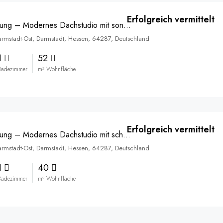
Erfolgreich vermittelt
Neubauwohnung – Modernes Dachstudio mit sonniger Süd-West-Terrasse – vermittelt
armstadt-Ost, Darmstadt, Hessen, 64287, Deutschland
1
52
Badezimmer
m² Wohnfläche
Erfolgreich vermittelt
Neubauwohnung – Modernes Dachstudio mit schöner Süd-Ost-Terrasse – vermittelt
armstadt-Ost, Darmstadt, Hessen, 64287, Deutschland
1
40
Badezimmer
m² Wohnfläche