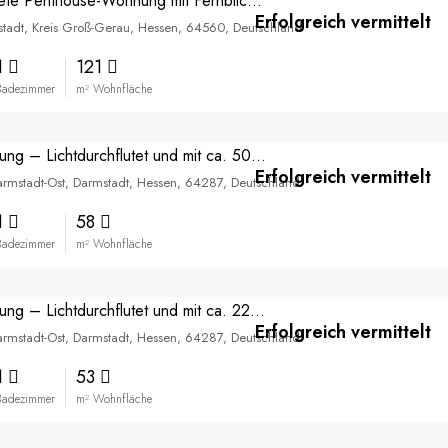
Lichtdurchflutete Penthouse-Wohnung mit Fernblick und Ost-Süd-Terrasse – vermittelt
Erfolgreich vermittelt
stadt, Kreis Groß-Gerau, Hessen, 64560, Deutschland
1
121
Badezimmer
m² Wohnfläche
Neubauwohnung – Lichtdurchflutet und mit ca. 50m² riesiger Süd-West-Dachterrasse – vermittelt
Erfolgreich vermittelt
armstadt-Ost, Darmstadt, Hessen, 64287, Deutschland
1
58
Badezimmer
m² Wohnfläche
Neubauwohnung – Lichtdurchflutet und mit ca. 22m² riesiger Süd-Ost-Dachterrasse – vermittelt
Erfolgreich vermittelt
armstadt-Ost, Darmstadt, Hessen, 64287, Deutschland
1
53
Badezimmer
m² Wohnfläche