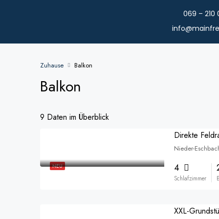
069 – 210 
info@mainfre
Zuhause
Balkon
Balkon
9 Daten im Überblick
Nieder-Eschbach
4
NEU
Schlafzimmer