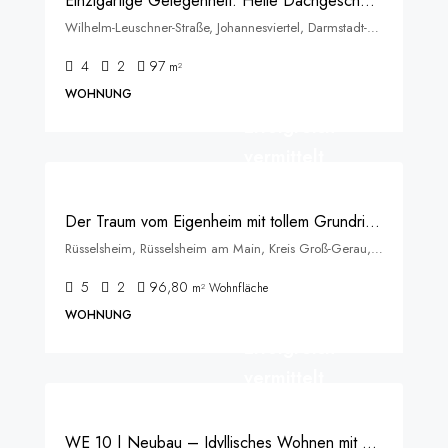
Einzigartige Gelegenheit: Helle Dachgeschosswohnung mit großzügigen Ausbaureserven im Johannesviertel
Wilhelm-Leuschner-Straße, Johannesviertel, Darmstadt-Nord, Darmstadt, Hessen, 64293, Deutschland
4
2
97
m²
WOHNUNG
Erfolgreich
vermittelt
Der Traum vom Eigenheim mit tollem Grundriss, neuen Fenstern und neuer Heizung!
Rüsselsheim, Rüsselsheim am Main, Kreis Groß-Gerau, Hessen, 65428, Deutschland
5
2
96,80
m² Wohnfläche
WOHNUNG
Erfolgreich
vermittelt
WE 10 | Neubau – Idyllisches Wohnen mit Blick in den Park – “Prinz-Emil-Garten”