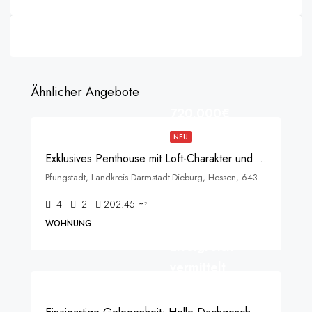
Ähnlicher Angebote
720.000€
NEU
Exklusives Penthouse mit Loft-Charakter und traumhaftem Ausblick über die Bergstraße
Pfungstadt, Landkreis Darmstadt-Dieburg, Hessen, 64319, Deutschland
4
2
202.45
m²
WOHNUNG
Erfolgreich
vermittelt